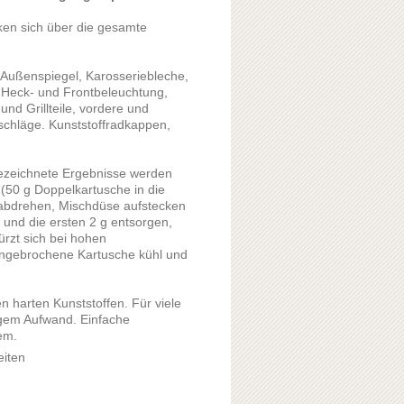
ken sich über die gesamte
, Außenspiegel, Karosseriebleche,
 Heck- und Frontbeleuchtung,
d Grillteile, vordere und
chläge. Kunststoffradkappen,
sgezeichnete Ergebnisse werden
 (50 g Doppelkartusche in die
 abdrehen, Mischdüse aufstecken
 und die ersten 2 g entsorgen,
ürzt sich bei hohen
ngebrochene Kartusche kühl und
n harten Kunststoffen. Für viele
ngem Aufwand. Einfache
em.
eiten