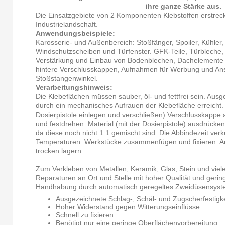
ihre ganze Stärke aus.
Die Einsatzgebiete von 2 Komponenten Klebstoffen erstrec
Industrielandschaft.
Anwendungsbeispiele:
Karosserie- und Außenbereich: Stoßfänger, Spoiler, Kühler
Windschutzscheiben und Türfenster. GFK-Teile, Türbleche,
Verstärkung und Einbau von Bodenblechen, Dachelemente un
hintere Verschlusskappen, Aufnahmen für Werbung und Ans
Stoßstangenwinkel.
Verarbeitungshinweis:
Die Klebeflächen müssen sauber, öl- und fettfrei sein. Au
durch ein mechanisches Aufrauen der Klebefläche erreicht.
Dosierpistole einlegen und verschließen) Verschlusskappe
und festdrehen. Material (mit der Dosierpistole) ausdrücken
da diese noch nicht 1:1 gemischt sind. Die Abbindezeit verk
Temperaturen. Werkstücke zusammenfügen und fixieren. A
trocken lagern.
Zum Verkleben von Metallen, Keramik, Glas, Stein und viele
Reparaturen an Ort und Stelle mit hoher Qualität und geri
Handhabung durch automatisch geregeltes Zweidüsensyst
Ausgezeichnete Schlag-, Schäl- und Zugscherfestigk
Hoher Widerstand gegen Witterungseinflüsse
Schnell zu fixieren
Benötigt nur eine geringe Oberflächenvorbereitung