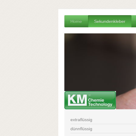
Home
Sekundenkleber
extraflüssig
dünnflüssig